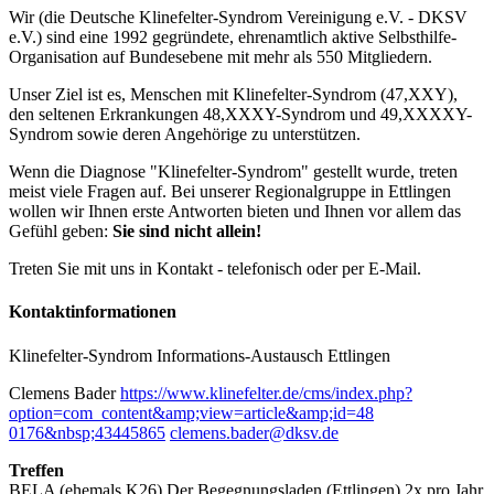
Wir (die Deutsche Klinefelter-Syndrom Vereinigung e.V. - DKSV
e.V.) sind eine 1992 gegründete, ehrenamtlich aktive Selbsthilfe-
Organisation auf Bundesebene mit mehr als 550 Mitgliedern.
Unser Ziel ist es, Menschen mit Klinefelter-Syndrom (47,XXY),
den seltenen Erkrankungen 48,XXXY-Syndrom und 49,XXXXY-
Syndrom sowie deren Angehörige zu unterstützen.
Wenn die Diagnose "Klinefelter-Syndrom" gestellt wurde, treten
meist viele Fragen auf. Bei unserer Regionalgruppe in Ettlingen
wollen wir Ihnen erste Antworten bieten und Ihnen vor allem das
Gefühl geben:
Sie sind nicht allein!
Treten Sie mit uns in Kontakt - telefonisch oder per E-Mail.
Kontakt­informationen
Klinefelter-Syndrom Informations-Austausch Ettlingen
Clemens Bader
https://www.klinefelter.de/cms/index.php?
option=com_content&amp;view=article&amp;id=48
0176&nbsp;43445865
clemens.bader@dksv.de
Treffen
BELA (ehemals K26) Der Begegnungsladen (Ettlingen)
2x pro Jahr