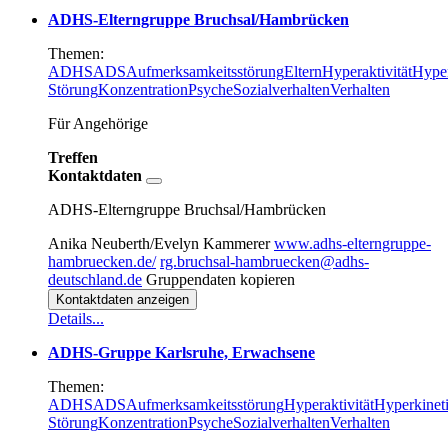
ADHS-Elterngruppe Bruchsal/Hambrücken
Themen:
ADHS
ADS
Aufmerksamkeitsstörung
Eltern
Hyperaktivität
Hyper
Störung
Konzentration
Psyche
Sozialverhalten
Verhalten
Für Angehörige
Treffen
Kontaktdaten
ADHS-Elterngruppe Bruchsal/Hambrücken
Anika Neuberth/Evelyn Kammerer
www.adhs-elterngruppe-
hambruecken.de/
rg.bruchsal-hambruecken@adhs-
deutschland.de
Gruppendaten kopieren
Kontaktdaten anzeigen
Details...
ADHS-Gruppe Karlsruhe, Erwachsene
Themen:
ADHS
ADS
Aufmerksamkeitsstörung
Hyperaktivität
Hyperkinet
Störung
Konzentration
Psyche
Sozialverhalten
Verhalten