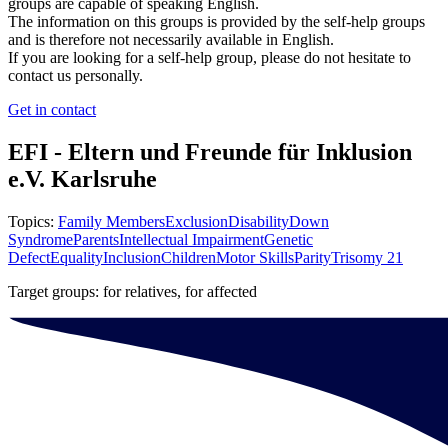
groups are capable of speaking English.
The information on this groups is provided by the self-help groups
and is therefore not necessarily available in English.
If you are looking for a self-help group, please do not hesitate to
contact us personally.
Get in contact
EFI - Eltern und Freunde für Inklusion
e.V. Karlsruhe
Topics:
Family Members
Exclusion
Disability
Down
Syndrome
Parents
Intellectual Impairment
Genetic
Defect
Equality
Inclusion
Children
Motor Skills
Parity
Trisomy 21
Target groups: for relatives, for affected