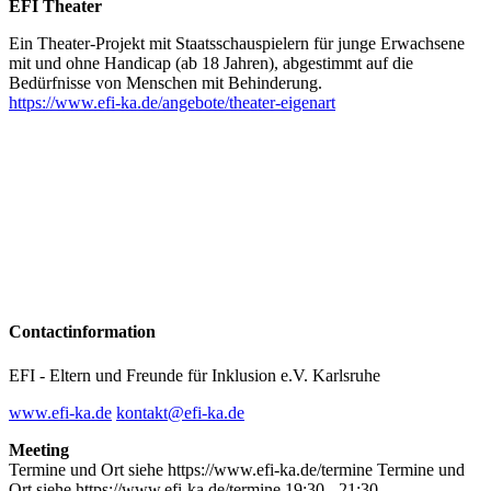
EFI Theater
Ein Theater-Projekt mit Staatsschauspielern für junge Erwachsene
mit und ohne Handicap (ab 18 Jahren), abgestimmt auf die
Bedürfnisse von Menschen mit Behinderung.
https://www.efi-ka.de/angebote/theater-eigenart
Contact­information
EFI - Eltern und Freunde für Inklusion e.V. Karlsruhe
www.efi-ka.de
kontakt@efi-ka.de
Meeting
Termine und Ort siehe https://www.efi-ka.de/termine
Termine und
Ort siehe https://www.efi-ka.de/termine
19:30 - 21:30