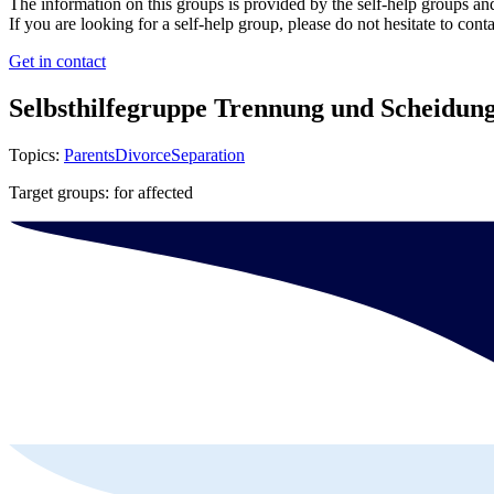
The information on this groups is provided by the self-help groups and 
If you are looking for a self-help group, please do not hesitate to conta
Get in contact
Selbsthilfegruppe Trennung und Scheidun
Topics:
Parents
Divorce
Separation
Target groups: for affected