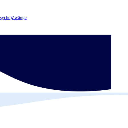
syche)
Zwänge