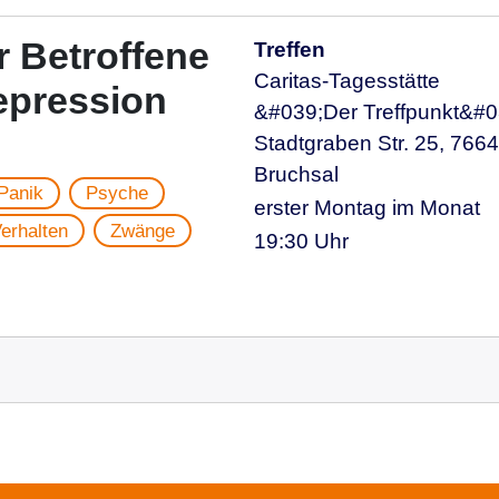
 Betroffene
Treffen
Caritas-Tagesstätte
epression
&#039;Der Treffpunkt&#0
Stadtgraben Str. 25, 766
Bruchsal
Panik
Psyche
erster Montag im Monat
erhalten
Zwänge
19:30 Uhr