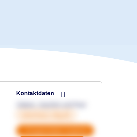
Kontaktdaten
Juliane, Joachim und Paul
www.kauz-shg.de
Gruppendaten kopieren