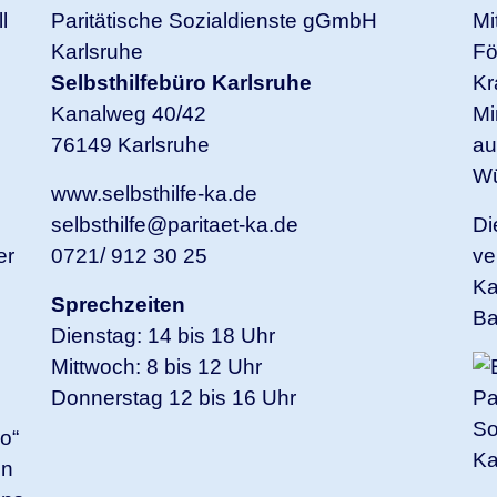
l
Paritätische Sozialdienste gGmbH
Mi
Karlsruhe
Fö
Selbsthilfebüro Karlsruhe
Kr
Kanalweg 40/42
Mi
76149 Karlsruhe
au
Wü
www.selbsthilfe-ka.de
selbsthilfe@paritaet-ka.de
Di
er
0721/ 912 30 25
ve
Ka
Sprechzeiten
Ba
Dienstag: 14 bis 18 Uhr
Mittwoch: 8 bis 12 Uhr
Donnerstag 12 bis 16 Uhr
o“
in