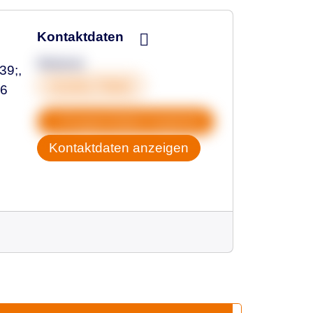
Kontaktdaten
Melanie
39;,
01636175830
46
Gruppendaten kopieren
Kontaktdaten anzeigen