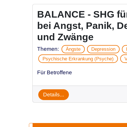
BALANCE - SHG für
bei Angst, Panik, D
und Zwänge
Themen:
Ängste
Depression
Psychische Erkrankung (Psyche)
V
Für Betroffene
Details...