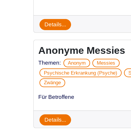
Details...
Anonyme Messies
Themen:
Anonym
Messies
Psychische Erkrankung (Psyche)
S
Zwänge
Für Betroffene
Details...