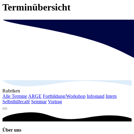
Terminübersicht
Rubriken
Alle Termine
ARGE
Fortbildung/Workshop
Infostand
Intern
Selbsthilfecafé
Seminar
Vortrag
Über uns