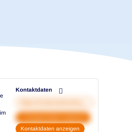
Kontaktdaten
de
https://coda-karlsruhe.jimdosite.com/
 im
Gruppendaten kopieren
Kontaktdaten anzeigen