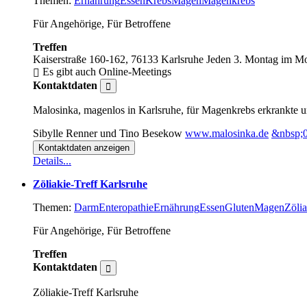
Themen:
Ernährung
Essen
Krebs
Magen
Magenkrebs
Für Angehörige, Für Betroffene
Treffen
Kaiserstraße 160-162, 76133 Karlsruhe
Jeden 3. Montag im Mo
Es gibt auch Online-Meetings
Kontaktdaten
Malosinka, magenlos in Karlsruhe, für Magenkrebs erkrankte 
Sibylle Renner und Tino Besekow
www.malosinka.de
&nbsp;
Kontaktdaten anzeigen
Details...
Zöliakie-Treff Karlsruhe
Themen:
Darm
Enteropathie
Ernährung
Essen
Gluten
Magen
Zölia
Für Angehörige, Für Betroffene
Treffen
Kontaktdaten
Zöliakie-Treff Karlsruhe