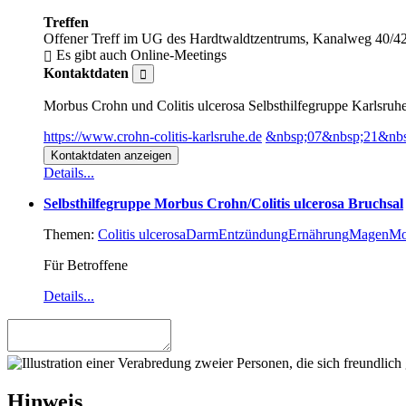
Treffen
Offener Treff im UG des Hardtwaldtzentrums, Kanalweg 40/42
Es gibt auch Online-Meetings
Kontaktdaten
Morbus Crohn und Colitis ulcerosa Selbsthilfegruppe Karlsruh
https://www.crohn-colitis-karlsruhe.de
&nbsp;07&nbsp;21&nbs
Kontaktdaten anzeigen
Details...
Selbsthilfegruppe Morbus Crohn/Colitis ulcerosa Bruchsal
Themen:
Colitis ulcerosa
Darm
Entzündung
Ernährung
Magen
Mo
Für Betroffene
Details...
Hinweis