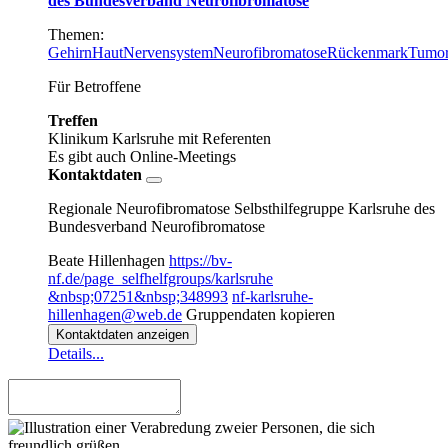
des Bundesverband Neurofibromatose
Themen:
Gehirn
Haut
Nervensystem
Neurofibromatose
Rückenmark
Tumo
Für Betroffene
Treffen
Klinikum Karlsruhe
mit Referenten
Es gibt auch Online-Meetings
Kontaktdaten
Regionale Neurofibromatose Selbsthilfegruppe Karlsruhe des
Bundesverband Neurofibromatose
Beate Hillenhagen
https://bv-
nf.de/page_selfhelfgroups/karlsruhe
&nbsp;07251&nbsp;348993
nf-karlsruhe-
hillenhagen@web.de
Gruppendaten kopieren
Kontaktdaten anzeigen
Details...