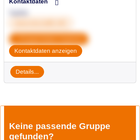
Kontaktdaten
Sophie
www.transtalk.info
Gruppendaten kopieren
Kontaktdaten anzeigen
Details...
Keine passende Gruppe
gefunden?