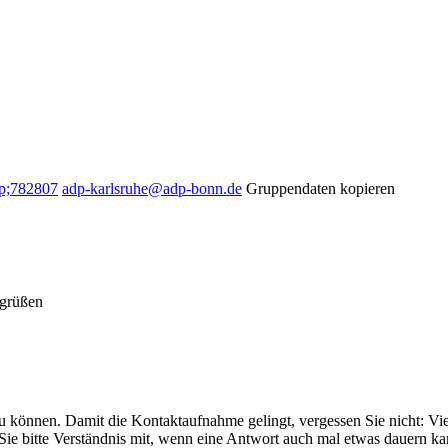
p;782807
adp-karlsruhe@adp-bonn.de
Gruppendaten kopieren
zu können. Damit die Kontaktaufnahme gelingt, vergessen Sie nicht: Vie
 Sie bitte Verständnis mit, wenn eine Antwort auch mal etwas dauern ka