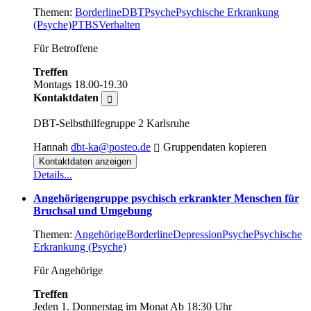
Themen:
Borderline
DBT
Psyche
Psychische Erkrankung
(Psyche)
PTBS
Verhalten
Für Betroffene
Treffen
Montags
18.00-19.30
Kontaktdaten
DBT-Selbsthilfegruppe 2 Karlsruhe
Hannah
dbt-ka@posteo.de
Gruppendaten kopieren
Kontaktdaten anzeigen
Details...
Angehörigengruppe psychisch erkrankter Menschen für
Bruchsal und Umgebung
Themen:
Angehörige
Borderline
Depression
Psyche
Psychische
Erkrankung (Psyche)
Für Angehörige
Treffen
Jeden 1. Donnerstag im Monat
Ab 18:30 Uhr