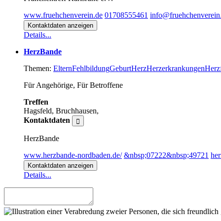
www.fruehchenverein.de
01708555461
info@fruehchenverein
Kontaktdaten anzeigen
Details...
HerzBande
Themen:
Eltern
Fehlbildung
Geburt
Herz
Herzerkrankungen
Herz
Für Angehörige, Für Betroffene
Treffen
Hagsfeld, Bruchhausen,
Kontaktdaten
HerzBande
www.herzbande-nordbaden.de/
&nbsp;07222&nbsp;49721
her
Kontaktdaten anzeigen
Details...