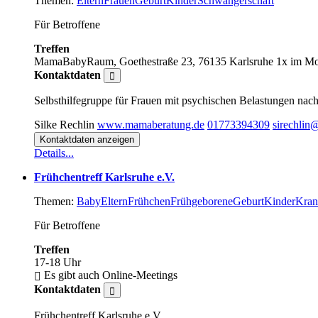
Themen:
Eltern
Frauen
Geburt
Kinder
Schwangerschaft
Für Betroffene
Treffen
MamaBabyRaum, Goethestraße 23, 76135 Karlsruhe
1x im Mon
Kontaktdaten
Selbsthilfegruppe für Frauen mit psychischen Belastungen nac
Silke Rechlin
www.mamaberatung.de
01773394309
sirechlin
Kontaktdaten anzeigen
Details...
Frühchentreff Karlsruhe e.V.
Themen:
Baby
Eltern
Frühchen
Frühgeborene
Geburt
Kinder
Kran
Für Betroffene
Treffen
17-18 Uhr
Es gibt auch Online-Meetings
Kontaktdaten
Frühchentreff Karlsruhe e.V.