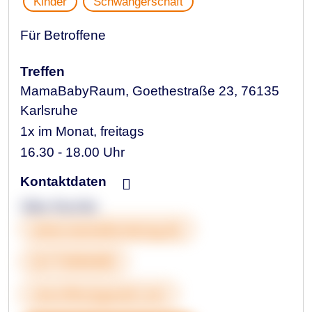
Kinder
Schwangerschaft
Für Betroffene
Treffen
MamaBabyRaum, Goethestraße 23, 76135
Karlsruhe
1x im Monat, freitags
16.30 - 18.00 Uhr
Kontaktdaten
Silke Rechlin
www.mamaberatung.de
01773394309
sirechlin@gmail.com