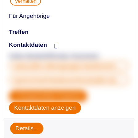
Verhalten
Für Angehörige
Treffen
Kontaktdaten
Anika Neuberth/Evelyn Kammerer
www.adhs-elterngruppe-hambruecken.de/
rg.bruchsal-hambruecken@adhs-deutschland.de
Gruppendaten kopieren
Kontaktdaten anzeigen
Details...