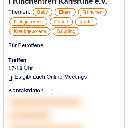
Frühchentreff Karlsruhe e.V.
Themen:
Baby
Eltern
Frühchen
Frühgeborene
Geburt
Kinder
Krankgeborene
Säugling
Für Betroffene
Treffen
17-18 Uhr
Es gibt auch Online-Meetings
Kontaktdaten
www.fruehchenverein.de
01708555461