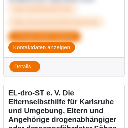
www.meinherzlacht.de
britt.schuster@meinherzlacht.de
Gruppendaten kopieren
Kontaktdaten anzeigen
Details...
EL-dro-ST e. V. Die
Elternselbsthilfe für Karlsruhe
und Umgebung, Eltern und
Angehörige drogenabhängiger