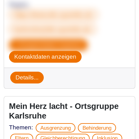
Regina
https://www.die-sputniks.de
karlsruhe@die-sputniks.de
Gruppendaten kopieren
Kontaktdaten anzeigen
Details...
Mein Herz lacht - Ortsgruppe
Karlsruhe
Themen:
Ausgrenzung
Behinderung
Eltern
Gleichberechtigung
Inklusion