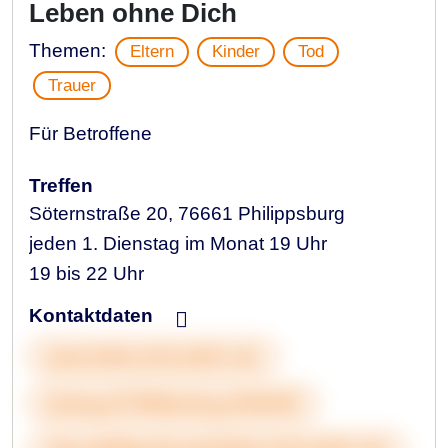
Leben ohne Dich
Themen:
Eltern
Kinder
Tod
Trauer
Für Betroffene
Treffen
Söternstraße 20, 76661 Philippsburg
jeden 1. Dienstag im Monat 19 Uhr
19 bis 22 Uhr
Kontaktdaten
www.lebenohnedich.de
&nbsp;07256&nbsp;944240