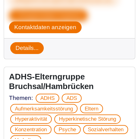
Gruppendaten kopieren
Kontaktdaten anzeigen
Details...
ADHS-Elterngruppe
Bruchsal/Hambrücken
Themen:
ADHS
ADS
Aufmerksamkeitsstörung
Eltern
Hyperaktivität
Hyperkinetische Störung
Konzentration
Psyche
Sozialverhalten