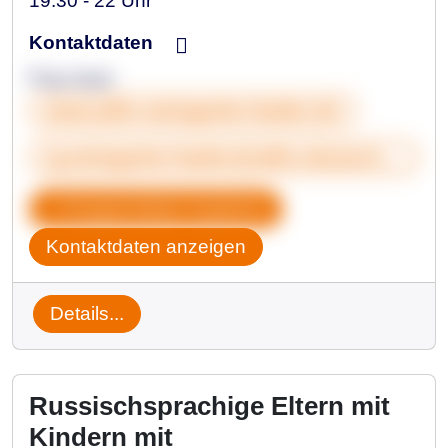
19:30 - 22 Uhr
Kontaktdaten
Frau Auer
www.adhs-weingarten-baden.de
rg.weingarten-baden@adhs-deutschland.de
Gruppendaten kopieren
Kontaktdaten anzeigen
Details...
Russischsprachige Eltern mit
Kindern mit