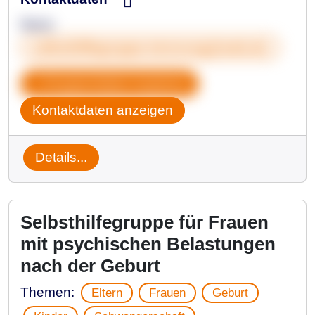
Mario
selbsthilfegruppe-trennung@web.de
Gruppendaten kopieren
Kontaktdaten anzeigen
Details...
Selbsthilfegruppe für Frauen
mit psychischen Belastungen
nach der Geburt
Themen:
Eltern
Frauen
Geburt