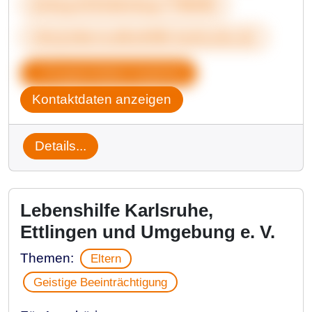
&nbsp;01516&nbsp;7798450
info@elternselbsthilfe-karlsruhe.de
Gruppendaten kopieren
Kontaktdaten anzeigen
Details...
Lebenshilfe Karlsruhe,
Ettlingen und Umgebung e. V.
Themen:
Eltern
Geistige Beeinträchtigung