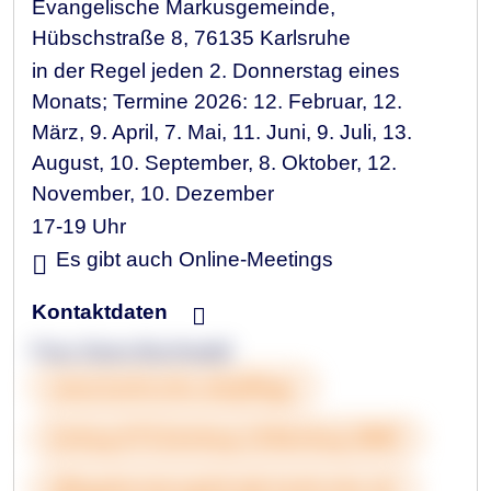
Evangelische Markusgemeinde,
Hübschstraße 8, 76135 Karlsruhe
in der Regel jeden 2. Donnerstag eines
Monats; Termine 2026: 12. Februar, 12.
März, 9. April, 7. Mai, 11. Juni, 9. Juli, 13.
August, 10. September, 8. Oktober, 12.
November, 10. Dezember
17-19 Uhr
Es gibt auch Online-Meetings
Kontaktdaten
Frau Dana Buchwald
www.karlsruhe.de/pflege
&nbsp;0721&nbsp;133&nbsp;3860
pflegeberatung3@sjb.karlsruhe.de