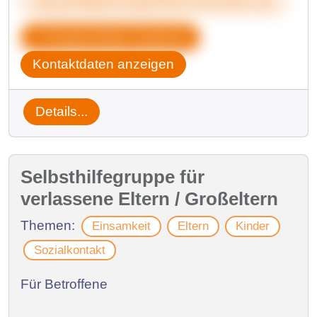
shg-philippsburg@lebenohnedich.de
Gruppendaten kopieren
Kontaktdaten anzeigen
Details...
Selbsthilfegruppe für
verlassene Eltern / Großeltern
Themen:
Einsamkeit
Eltern
Kinder
Sozialkontakt
Für Betroffene