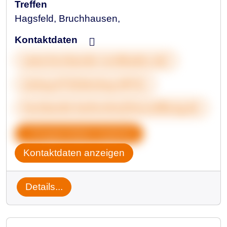
Treffen
Hagsfeld, Bruchhausen,
Kontaktdaten
www.herzbande-nordbaden.de/
&nbsp;07222&nbsp;49721
herzbande-karlsruhe@herzstiftung.de
Gruppendaten kopieren
Kontaktdaten anzeigen
Details...