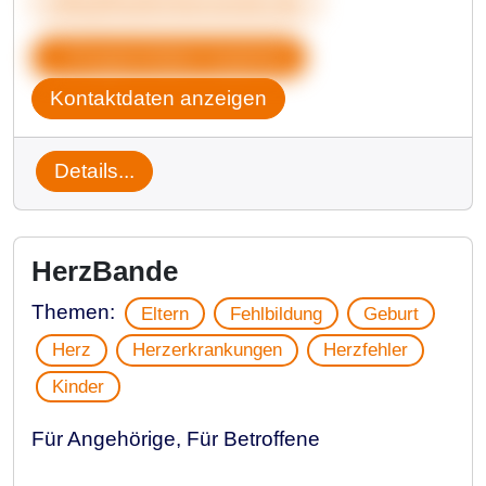
info@fruehchenverein.de
Gruppendaten kopieren
Kontaktdaten anzeigen
Details...
HerzBande
Themen:
Eltern
Fehlbildung
Geburt
Herz
Herzerkrankungen
Herzfehler
Kinder
Für Angehörige, Für Betroffene