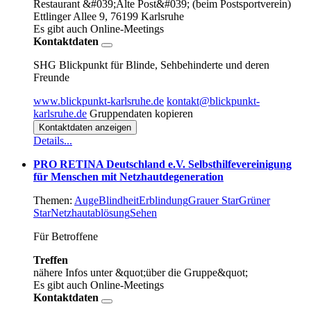
Restaurant &#039;Alte Post&#039; (beim Postsportverein)
Ettlinger Allee 9, 76199 Karlsruhe
Es gibt auch Online-Meetings
Kontaktdaten
SHG Blickpunkt für Blinde, Sehbehinderte und deren
Freunde
www.blickpunkt-karlsruhe.de
kontakt@blickpunkt-
karlsruhe.de
Gruppendaten kopieren
Kontaktdaten anzeigen
Details...
PRO RETINA Deutschland e.V. Selbsthilfevereinigung
für Menschen mit Netzhautdegeneration
Themen:
Auge
Blindheit
Erblindung
Grauer Star
Grüner
Star
Netzhautablösung
Sehen
Für Betroffene
Treffen
nähere Infos unter &quot;über die Gruppe&quot;
Es gibt auch Online-Meetings
Kontaktdaten