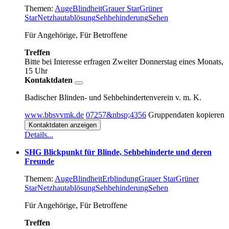
Themen:
Auge
Blindheit
Grauer Star
Grüner
Star
Netzhautablösung
Sehbehinderung
Sehen
Für Angehörige, Für Betroffene
Treffen
Bitte bei Interesse erfragen
Zweiter Donnerstag eines Monats,
15 Uhr
Kontaktdaten
Badischer Blinden- und Sehbehindertenverein v. m. K.
www.bbsvvmk.de
07257&nbsp;4356
Gruppendaten kopieren
Kontaktdaten anzeigen
Details...
SHG Blickpunkt für Blinde, Sehbehinderte und deren
Freunde
Themen:
Auge
Blindheit
Erblindung
Grauer Star
Grüner
Star
Netzhautablösung
Sehbehinderung
Sehen
Für Angehörige, Für Betroffene
Treffen