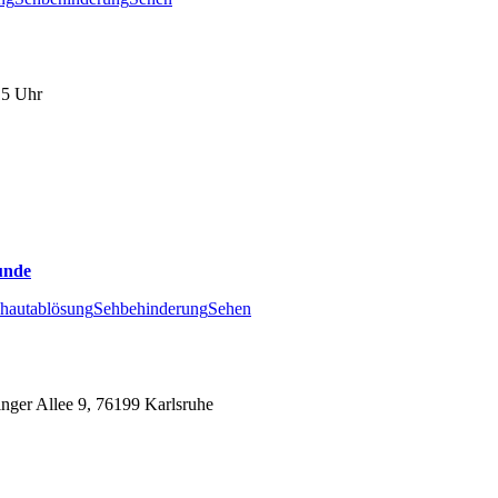
15 Uhr
unde
hautablösung
Sehbehinderung
Sehen
inger Allee 9, 76199 Karlsruhe