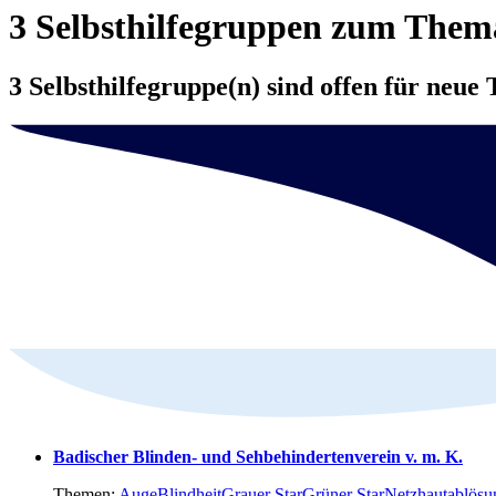
3 Selbsthilfegruppen zum The
3 Selbsthilfegruppe(n) sind offen für neue 
Badischer Blinden- und Sehbehindertenverein v. m. K.
Themen:
Auge
Blindheit
Grauer Star
Grüner Star
Netzhautablösu