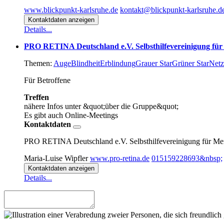
www.blickpunkt-karlsruhe.de
kontakt@blickpunkt-karlsruhe.d
Kontaktdaten anzeigen
Details...
PRO RETINA Deutschland e.V. Selbsthilfevereinigung für
Themen:
Auge
Blindheit
Erblindung
Grauer Star
Grüner Star
Netz
Für Betroffene
Treffen
nähere Infos unter &quot;über die Gruppe&quot;
Es gibt auch Online-Meetings
Kontaktdaten
PRO RETINA Deutschland e.V. Selbsthilfevereinigung für Me
Maria-Luise Wipfler
www.pro-retina.de
015159228693&nbsp;
Kontaktdaten anzeigen
Details...