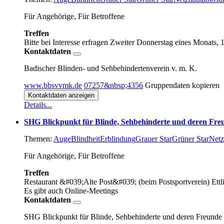
Für Angehörige, Für Betroffene
Treffen
Bitte bei Interesse erfragen
Zweiter Donnerstag eines Monats, 
Kontaktdaten
Badischer Blinden- und Sehbehindertenverein v. m. K.
www.bbsvvmk.de
07257&nbsp;4356
Gruppendaten kopieren
Kontaktdaten anzeigen
Details...
SHG Blickpunkt für Blinde, Sehbehinderte und deren Fre
Themen:
Auge
Blindheit
Erblindung
Grauer Star
Grüner Star
Netz
Für Angehörige, Für Betroffene
Treffen
Restaurant &#039;Alte Post&#039; (beim Postsportverein) Ettl
Es gibt auch Online-Meetings
Kontaktdaten
SHG Blickpunkt für Blinde, Sehbehinderte und deren Freunde