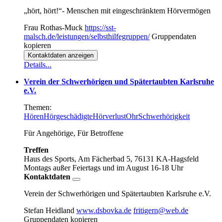
„hört, hört!“- Menschen mit eingeschränktem Hörvermögen
Frau Rothas-Muck
https://sst-
malsch.de/leistungen/selbsthilfegruppen/
Gruppendaten
kopieren
Kontaktdaten anzeigen
Details...
Verein der Schwerhörigen und Spätertaubten Karlsruhe
e.V.
Themen:
Hören
Hörgeschädigte
Hörverlust
Ohr
Schwerhörigkeit
Für Angehörige, Für Betroffene
Treffen
Haus des Sports, Am Fächerbad 5, 76131 KA-Hagsfeld
Montags außer Feiertags und im August
16-18 Uhr
Kontaktdaten
Verein der Schwerhörigen und Spätertaubten Karlsruhe e.V.
Stefan Heidland
www.dsbovka.de
fritigern@web.de
Gruppendaten kopieren