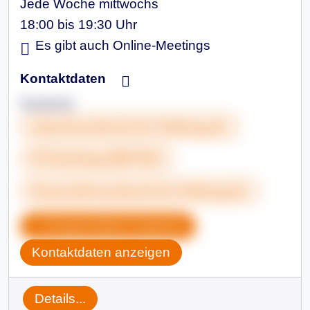
Jede Woche mittwochs
18:00 bis 19:30 Uhr
Es gibt auch Online-Meetings
Kontaktdaten
Susanne
www.kreuzbund-dv-freiburg.de
0721&nbsp;9687534
frauen@kreuzbund-dv-freiburg.de
Gruppendaten kopieren
Kontaktdaten anzeigen
Details...