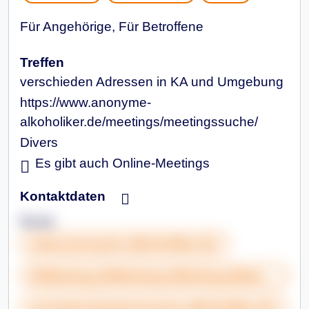
Für Angehörige, Für Betroffene
Treffen
verschieden Adressen in KA und Umgebung
https://www.anonyme-
alkoholiker.de/meetings/meetingssuche/
Divers
Es gibt auch Online-Meetings
Kontaktdaten
Beate
www.anonyme-alkoholiker.de
030&nbsp;206&nbsp;29&nbsp;82&nbsp;12
aa-karlsruhe@anonyme-alkoholiker.de