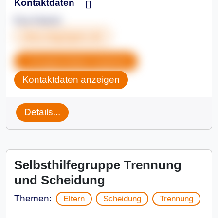
Kontaktdaten
Eva Hoerst
ekat.shg@gmx.de
Gruppendaten kopieren
Kontaktdaten anzeigen
Details...
Selbsthilfegruppe Trennung
und Scheidung
Themen:
Eltern
Scheidung
Trennung