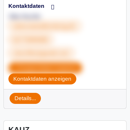
Kontaktdaten
Silke Rechlin
www.mamaberatung.de
01773394309
sirechlin@gmail.com
Gruppendaten kopieren
Kontaktdaten anzeigen
Details...
KAUZ