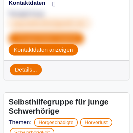
Kontaktdaten
Panajoti Koça
pnp.karlsruhe@gmail.com
Gruppendaten kopieren
Kontaktdaten anzeigen
Details...
Selbsthilfegruppe für junge
Schwerhörige
Themen:
Hörgeschädigte
Hörverlust
Schwerhörigkeit