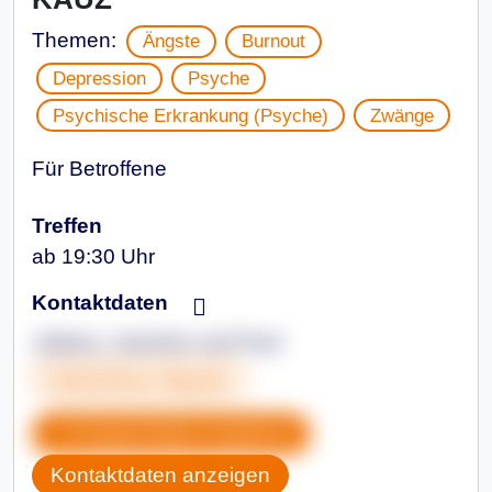
Themen:
Ängste
Burnout
Depression
Psyche
Psychische Erkrankung (Psyche)
Zwänge
Für Betroffene
Treffen
ab 19:30 Uhr
Kontaktdaten
Juliane, Joachim und Paul
www.kauz-shg.de
Gruppendaten kopieren
Kontaktdaten anzeigen