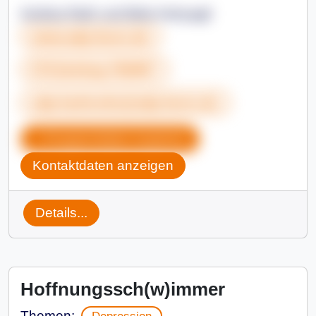
Andrea Raih und Birte Kehyagil
www.adp-bonn.de
0721&nbsp;782807
adp-karlsruhe@adp-bonn.de
Gruppendaten kopieren
Kontaktdaten anzeigen
Details...
Hoffnungssch(w)immer
Themen:
Depression