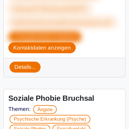
&nbsp;0175&nbsp;8162679
karlsruhe@overeatersanonymous.de
Gruppendaten kopieren
Kontaktdaten anzeigen
Details...
Soziale Phobie Bruchsal
Themen:
Ängste
Psychische Erkrankung (Psyche)
Soziale Phobie
Sozialkontakt