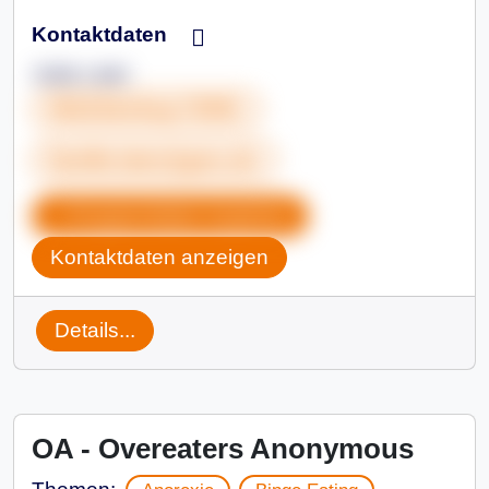
Kontaktdaten
Jutta Laier
06222&nbsp;72591
familie.laier@gmx.de
Gruppendaten kopieren
Kontaktdaten anzeigen
Details...
OA - Overeaters Anonymous