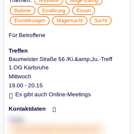
Themen:
Anorexie
Binge Eating
Bulimie
Ernährung
Essen
Essstörungen
Magersucht
Sucht
Für Betroffene
Treffen
Baumeister Straße 56 /Ki.&amp;Ju.-Treff
1.OG Karlsruhe
Mittwoch
19.00 - 20.15
Es gibt auch Online-Meetings
Kontaktdaten
Nadja
www.overeatersanonymous.de