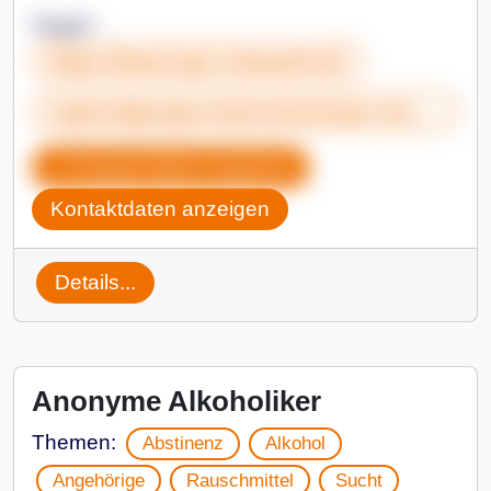
Hagen
https://www.mpn-netzwerk.de
regionalgruppe-karlsruhe@mpn-netzwerk.de
Gruppendaten kopieren
Kontaktdaten anzeigen
Details...
Anonyme Alkoholiker
Themen:
Abstinenz
Alkohol
Angehörige
Rauschmittel
Sucht